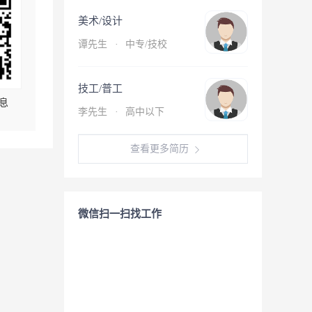
美术/设计
谭先生
·
中专/技校
技工/普工
息
李先生
·
高中以下
查看更多简历
微信扫一扫找工作