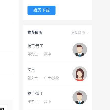
简历下载
推荐简历
更多简历
技工/普工
邓先生
·
高中
文员
张女士
·
中专/技校
技工/普工
罗先生
·
高中